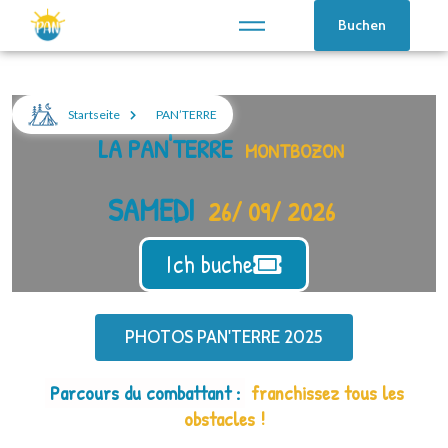
Buchen
Startseite
PAN’TERRE
LA PAN'TERRE
MONTBOZON
SAMEDI
26/ 09/ 2026
Ich buche
PHOTOS PAN'TERRE 2025
Parcours du combattant :
franchissez tous les
obstacles !