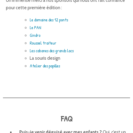
Un immense merci à nos sponsors qui nous ont fait confiance
pour cette première édition :
Le domaine des 12 ponts
Le PAN
Gindro
Roussel traiteur
Les cabanes des grands lacs
La souris design
Atelier des papilles
FAQ
Puis-je venir déguisé avec mes enfants ?
Oui, c’est un