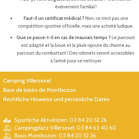
événement familial !
Faut-il un certificat médical ?
Non, ce n’est pas une
compétition sportive officielle, mais une activité ludique.
Que se passe-t-il en cas de mauvais temps ?
Le parcours
est adapté et la boue et la pluie rajoute du charme au
parcours du combattant ! Des robinets seront accessibles
à l’arrivé pour se nettoyer
Camping Villersexel
Base de loisirs de Montbozon
Rechtliche Hinweise und persönliche Daten
Sportliche Aktivitäten: 03 84 20 52 26
Campingplatz Villersexel: 03 84 63 40 60
Basis Montbozon: 03 84 20 52 26