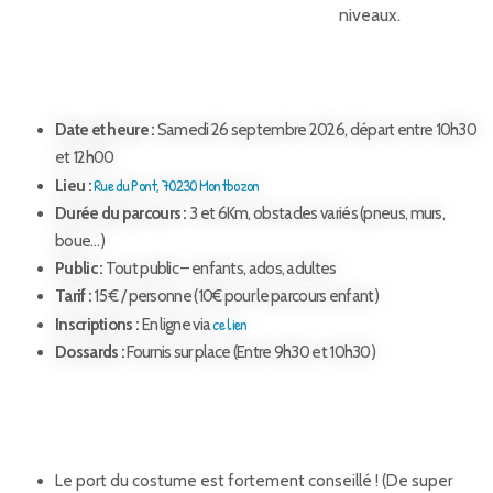
niveaux.
Les infos pratiques
Date et heure :
Samedi 26 septembre 2026, départ entre 10h30
et 12h00
Rue du Pont, 70230 Montbozon
Lieu :
Durée du parcours :
3 et 6Km, obstacles variés (pneus, murs,
boue…)
Public :
Tout public – enfants, ados, adultes
Tarif :
15 € / personne (10€ pour le parcours enfant)
ce lien
Inscriptions :
En ligne via
Dossards :
Fournis sur place (Entre 9h30 et 10h30)
Les règles & sécurité
Le port du costume est fortement conseillé ! (De super