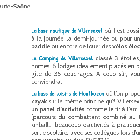
 Haute-Saône
.
La base nautique de Villersexel
où il est poss
à la journée, la demi-journée ou pour un 
paddl
e ou encore de louer des
vélos éle
Le Camping de Villersexel
classé 3 étoiles
homes, 6 lodges idéalement placés en bor
gîte de 35 couchages. A coup sûr, vou
conviendra.
La base de loisirs de Montbozon
où l’on prop
kayak
sur le même principe qu’à Villerse
un panel d’activités
comme le tir à l’arc, 
(parcours du combattant combiné au tir 
kinball… beaucoup d’activités à pratique
sortie scolaire, avec ses collègues lors d