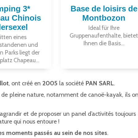
ping 3*
Base de loisirs de
au Chinois
Montbozon
lersexel
Ideal für Ihre
Gruppenaufenthalte, bietet
itten eines
Ihnen die Basis...
standenen und
n Parks liegt der
latz Chapeau...
llot
, ont créé en
2005
la société
PAN SARL
.
és de pleine nature, notamment de canoë-kayak, ils o
 s’agrandir et de proposer un panel d’activités toujour
ature qui nous entoure !
des moments passés au sein de nos sites
.