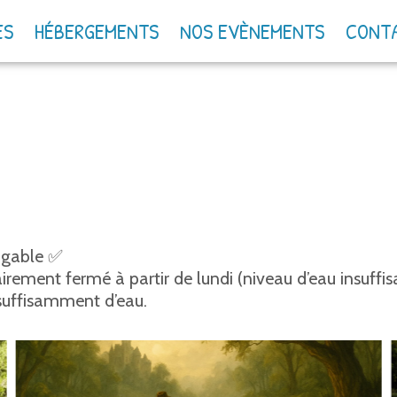
ES
HÉBERGEMENTS
NOS EVÈNEMENTS
CONT
Canoë sur l’Ognon
Où en est le niveau d’eau 
vigable ✅
rement fermé à partir de lundi (niveau d’eau insuffis
 suffisamment d’eau.