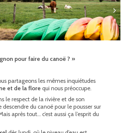
Ognon pour faire du canoë ? »
r, nous partageons les mêmes inquiétudes
ne et de la flore
qui nous préoccupe.
s le respect de la rivière et de son
re descendre du canoë pour le pousser sur
is après tout… c’est aussi ça l’esprit du
xel
dès lundi, où le niveau d’eau est