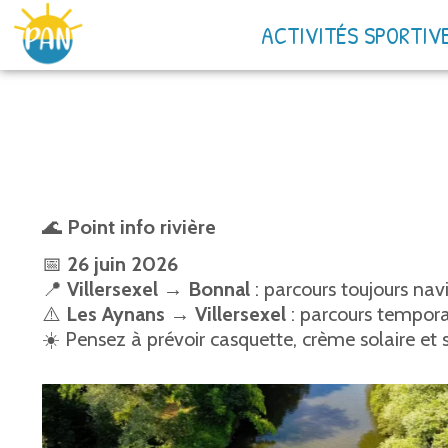
ACTIVITÉS SPORTIV
🌊
Point info rivière
📅
26 juin 2026
📍
Villersexel → Bonnal
: parcours toujours na
⚠️
Les Aynans → Villersexel
: parcours temporai
☀️ Pensez à prévoir casquette, crème solaire et