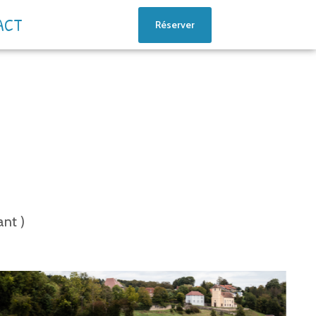
ACT
Réserver
?
ant )