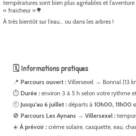
températures sont bien plus agréables et l’aventure 
« fraicheur »🌳
À très bientôt sur l’eau… ou dans les arbres !
🗓️ Informations pratiques
📍
Parcours ouvert :
Villersexel → Bonnal (13 k
⏱️
Durée :
environ 3 à 5 h selon votre rythme et 
🕙
Jusqu’au 6 juillet :
départs à
10h00, 11h00 
🚫
Parcours Les Aynans → Villersexel :
temporai
☀️
À prévoir :
crème solaire, casquette, eau, cha